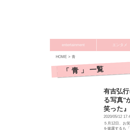
entertainment
エンタメ
HOME
>
青
「 青 」 一覧
有吉弘行
る写真"
笑った』
2020/05/12 17
５月12日、お笑
を披露するも「