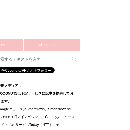
ics
#hashtag
提携メディア：
COCONUTSは下記サービスに記事を提供してお
ります。
oogleニュース／SmartNews／SmartNews for
docomo（旧マイマガジン）／Gunosy／ニュース
ライト／auサービスToday／NTTドコモ