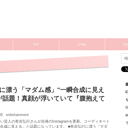
hot
snap
top
に漂う「マダム感」"一瞬合成に見え
が話題！真顔が浮いていて『腹抱えて
G
:48
entertainment
い芸人の有吉弘行さんが自身のInstagramを更新。コーディネート
合成に見える」と話題になっています。 ■有吉弘行に漂う「マダ