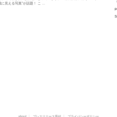
「
に見える写真"が話題！ こ ...
P
S
about
プレスリリース受付
プライバシーポリシー