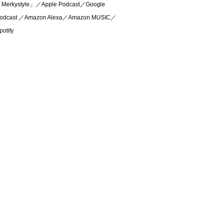
Merkystyle」／Apple Podcast／Google
odcast ／Amazon Alexa／Amazon MUSIC／
potify