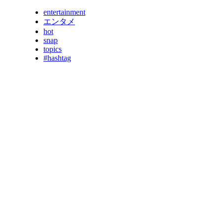
entertainment
エンタメ
hot
snap
topics
#hashtag