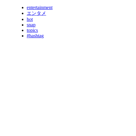
entertainment
エンタメ
hot
snap
topics
#hashtag