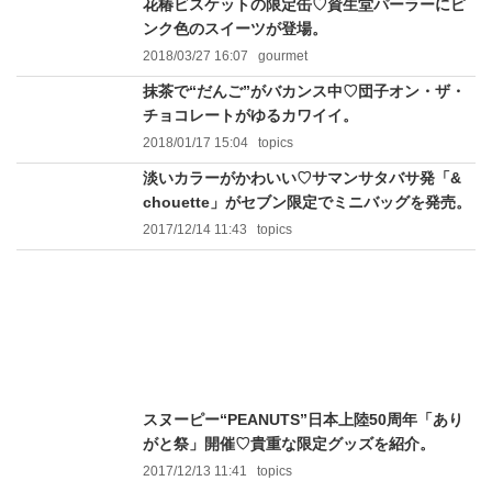
花椿ビスケットの限定缶♡資生堂パーラーにピ
ンク色のスイーツが登場。
2018/03/27 16:07
gourmet
抹茶で“だんご”がバカンス中♡団子オン・ザ・
チョコレートがゆるカワイイ。
2018/01/17 15:04
topics
淡いカラーがかわいい♡サマンサタバサ発「&
chouette」がセブン限定でミニバッグを発売。
2017/12/14 11:43
topics
スヌーピー“PEANUTS”日本上陸50周年「あり
がと祭」開催♡貴重な限定グッズを紹介。
2017/12/13 11:41
topics