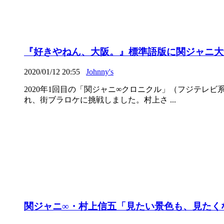
『好きやねん、大阪。』標準語版に関ジャニ大
2020/01/12 20:55
Johnny's
2020年1回目の「関ジャニ∞クロニクル」（フジテ
れ、街ブラロケに挑戦しました。村上さ ...
関ジャニ∞・村上信五「見たい景色も、見たくな