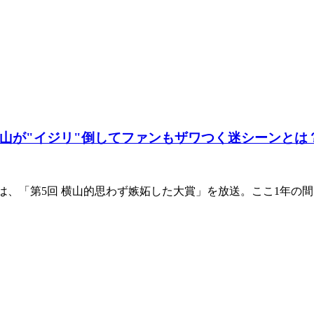
山が"イジリ"倒してファンもザワつく迷シーンとは
は、「第5回 横山的思わず嫉妬した大賞」を放送。ここ1年の