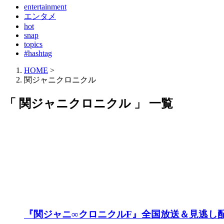
entertainment
エンタメ
hot
snap
topics
#hashtag
HOME
>
関ジャニクロニクル
「 関ジャニクロニクル 」 一覧
『関ジャニ∞クロニクルF』全国放送＆見逃し