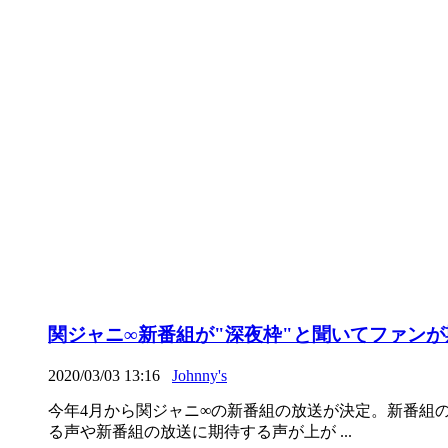
関ジャニ∞新番組が"深夜枠"と聞いてファン
2020/03/03 13:16
Johnny's
今年4月から関ジャニ∞の新番組の放送が決定。新番組
る声や新番組の放送に期待する声が上が ...