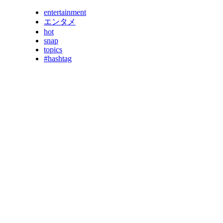
entertainment
エンタメ
hot
snap
topics
#hashtag