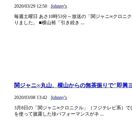
2020/03/29 12:50
Johnny's
毎週土曜日 あさ10時53分～放送の「関ジャニ∞クロ
りました。 ■横山裕「引き続き ...
関ジャニ∞丸山、横山からの無茶振りで"即興
2020/03/08 13:42
Johnny's
3月8日の「関ジャニ∞クロニクル」（フジテレビ系）
を使って披露した珍パフォーマンスがネ ...