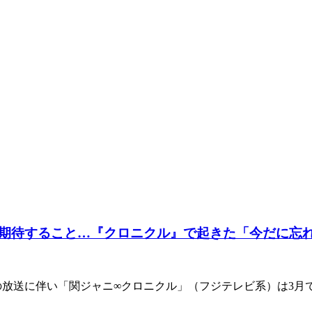
が期待すること…『クロニクル』で起きた「今だに忘
の放送に伴い「関ジャニ∞クロニクル」（フジテレビ系）は3月