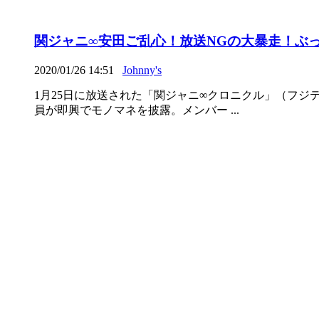
関ジャニ∞安田ご乱心！放送NGの大暴走！ぶ
2020/01/26 14:51
Johnny's
1月25日に放送された「関ジャニ∞クロニクル」（フ
員が即興でモノマネを披露。メンバー ...