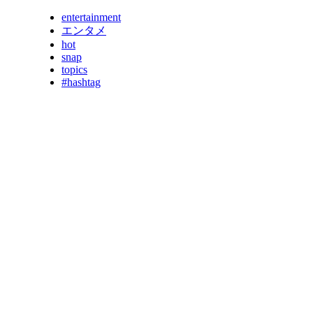
entertainment
エンタメ
hot
snap
topics
#hashtag