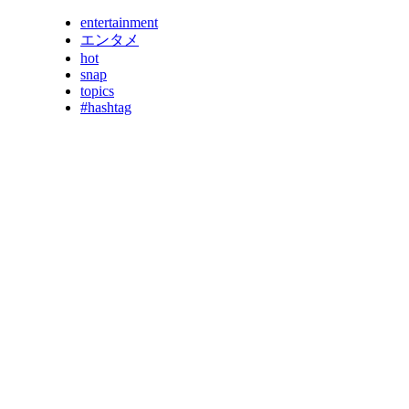
entertainment
エンタメ
hot
snap
topics
#hashtag