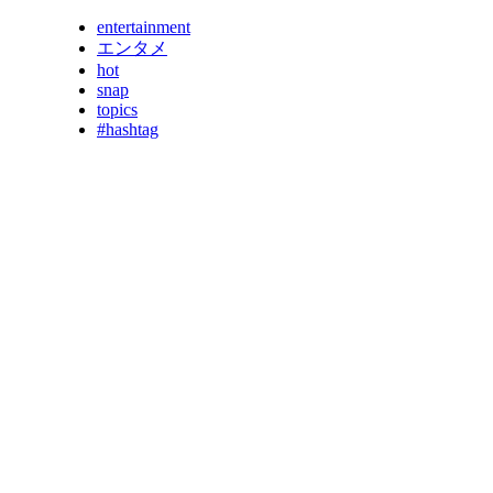
entertainment
エンタメ
hot
snap
topics
#hashtag