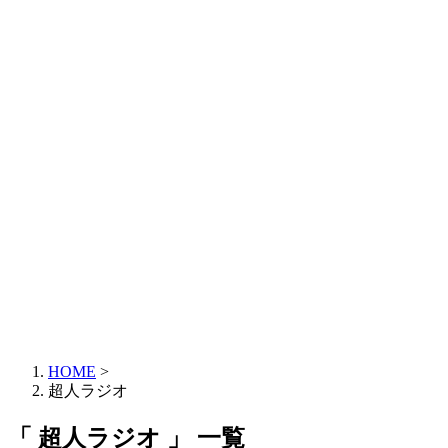
HOME
>
超人ラジオ
「 超人ラジオ 」 一覧