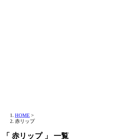
HOME
>
赤リップ
「 赤リップ 」 一覧