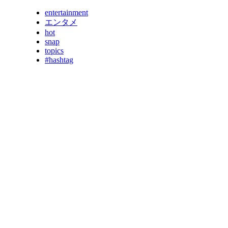
entertainment
エンタメ
hot
snap
topics
#hashtag