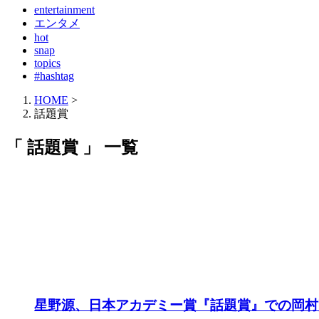
entertainment
エンタメ
hot
snap
topics
#hashtag
HOME
>
話題賞
「 話題賞 」 一覧
星野源、日本アカデミー賞『話題賞』での岡村