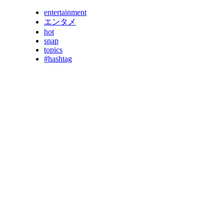
entertainment
エンタメ
hot
snap
topics
#hashtag