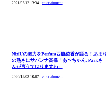
2021/03/12 13:34
entertainment
NiziUの魅力をPerfum西脇綾香が語る！あまり
の熱さにサバンナ高橋「あ〜ちゃん. Parkさ
んが言うてはりますわ」
2020/12/02 10:07
entertainment