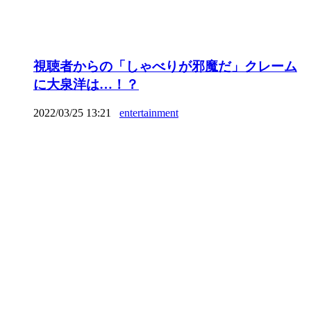
視聴者からの「しゃべりが邪魔だ」クレーム
に大泉洋は…！？
2022/03/25 13:21
entertainment