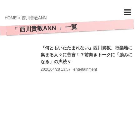
HOME
>
西川貴教ANN
「 西川貴教ANN 」 一覧
『何ともいたたまれない』西川貴教、行楽地に
集まる人々に苦言！？前向きトークに「励みに
なる」の声続々
2020/04/28 13:57
entertainment