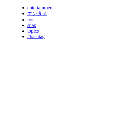
entertainment
エンタメ
hot
snap
topics
#hashtag