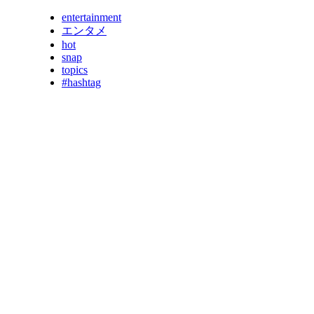
entertainment
エンタメ
hot
snap
topics
#hashtag