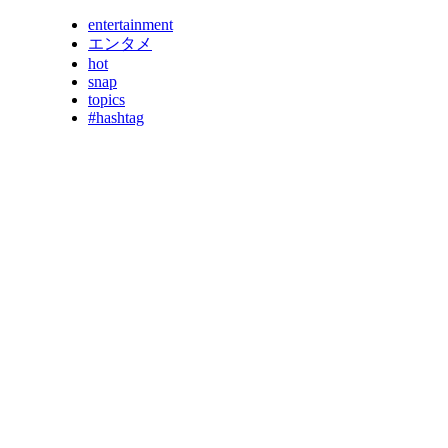
entertainment
エンタメ
hot
snap
topics
#hashtag