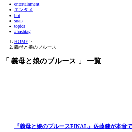
entertainment
エンタメ
hot
snap
topics
#hashtag
HOME
>
義母と娘のブルース
「 義母と娘のブルース 」 一覧
『義母と娘のブルースFINAL』佐藤健が本音