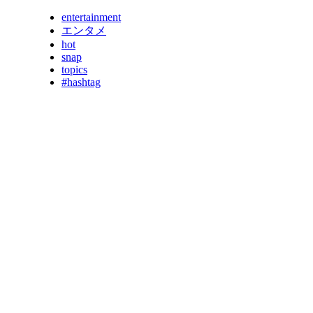
entertainment
エンタメ
hot
snap
topics
#hashtag