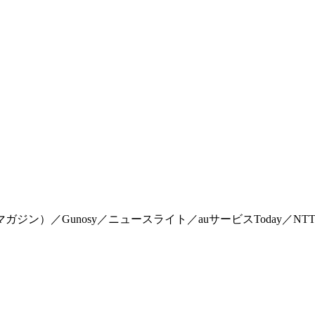
マイマガジン）／Gunosy／ニュースライト／auサービスToday／NTTドコモ「Me