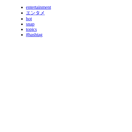
entertainment
エンタメ
hot
snap
topics
#hashtag