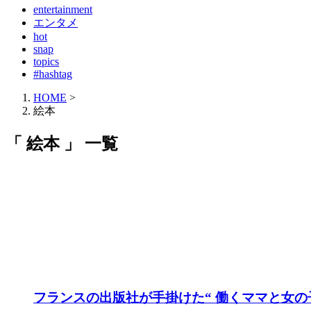
entertainment
エンタメ
hot
snap
topics
#hashtag
HOME
>
絵本
「 絵本 」 一覧
フランスの出版社が手掛けた“ 働くママと女