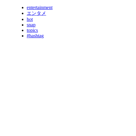
entertainment
エンタメ
hot
snap
topics
#hashtag