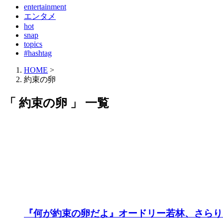
entertainment
エンタメ
hot
snap
topics
#hashtag
HOME
>
約束の卵
「 約束の卵 」 一覧
『何が約束の卵だよ』オードリー若林、さらり