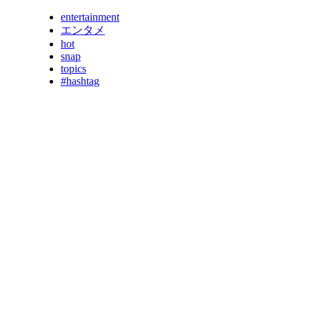
entertainment
エンタメ
hot
snap
topics
#hashtag