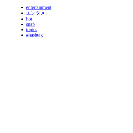
entertainment
エンタメ
hot
snap
topics
#hashtag