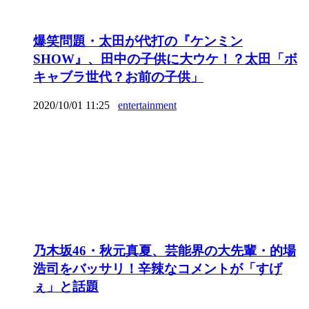
爆笑問題・太田が代打の『ケンミン
SHOW』、田中の子供に大ウケ！？太田「ボ
キャブラ世代？お前の子供」
2020/10/01 11:25
entertainment
乃木坂46・秋元真夏、芸能界の大先輩・的場
浩司をバッサリ！辛辣なコメントが「すげ
ぇ」と話題