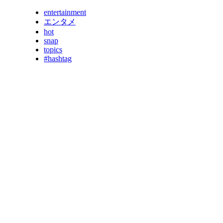
entertainment
エンタメ
hot
snap
topics
#hashtag