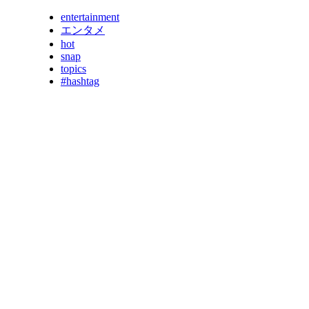
entertainment
エンタメ
hot
snap
topics
#hashtag