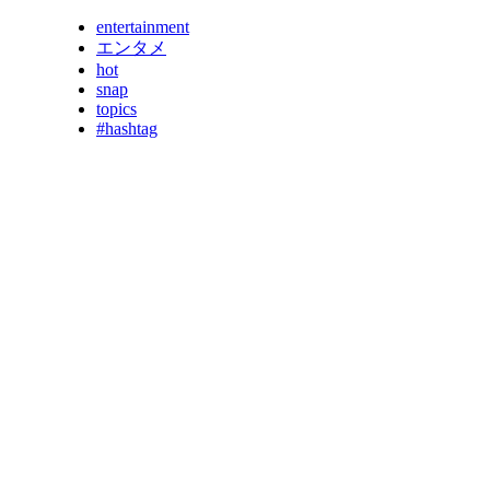
entertainment
エンタメ
hot
snap
topics
#hashtag