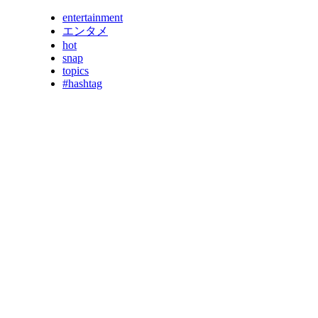
entertainment
エンタメ
hot
snap
topics
#hashtag