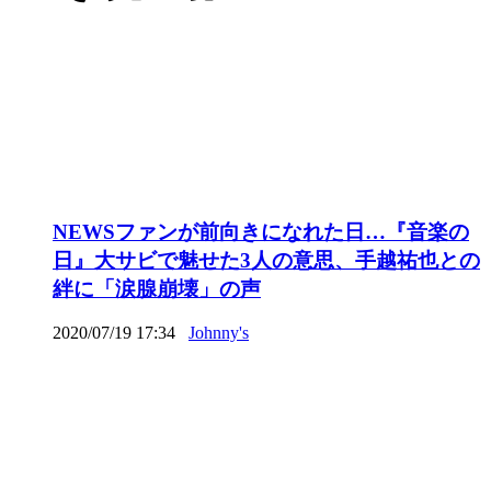
NEWSファンが前向きになれた日…『音楽の
日』大サビで魅せた3人の意思、手越祐也との
絆に「涙腺崩壊」の声
2020/07/19 17:34
Johnny's