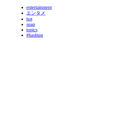
entertainment
エンタメ
hot
snap
topics
#hashtag