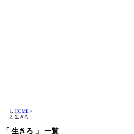
HOME
>
生きろ
「 生きろ 」 一覧