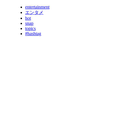
entertainment
エンタメ
hot
snap
topics
#hashtag