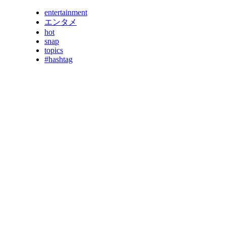
entertainment
エンタメ
hot
snap
topics
#hashtag