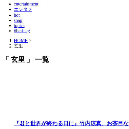
entertainment
エンタメ
hot
snap
topics
#hashtag
HOME
>
玄里
「 玄里 」 一覧
『君と世界が終わる日に』竹内涼真、お茶目な