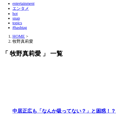
entertainment
エンタメ
hot
snap
topics
#hashtag
HOME
>
牧野真莉愛
「 牧野真莉愛 」 一覧
中居正広も「なんか吸ってない？」と困惑！？