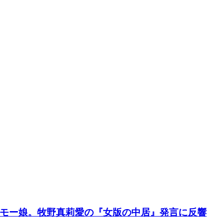
モー娘。牧野真莉愛の『女版の中居』発言に反響