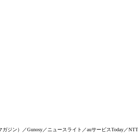
マイマガジン）／Gunosy／ニュースライト／auサービスToday／NTTドコモ「Me