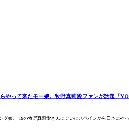
からやって来たモー娘。牧野真莉愛ファンが話題「YO
ニング娘。’19の牧野真莉愛さんに会いにスペインから日本に