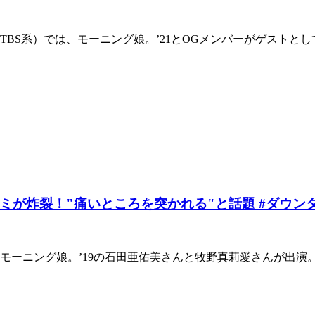
TBS系）では、モーニング娘。’21とOGメンバーがゲスト
が炸裂！"痛いところを突かれる"と話題 #ダウンタ
にモーニング娘。’19の石田亜佑美さんと牧野真莉愛さんが出