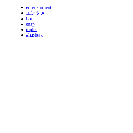
entertainment
エンタメ
hot
snap
topics
#hashtag