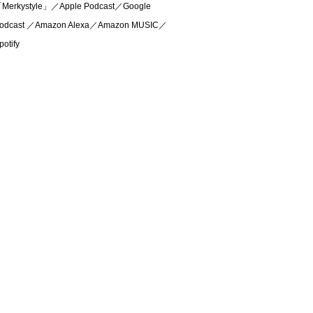
Merkystyle」／Apple Podcast／Google
odcast ／Amazon Alexa／Amazon MUSIC／
potify