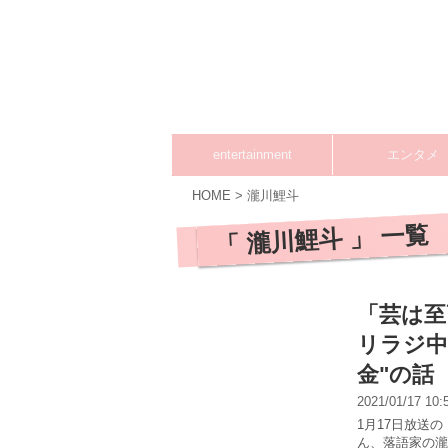
entertainment
エンタメ
HOME
>
瀧川鯉斗
「 瀧川鯉斗 」 一覧
「芸は至
リラジ中
金"の話
2021/01/17 10
1月17日放送
ん、落語家の瀧