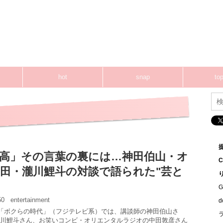
hot
snap
top
高」その言葉の裏には…神田伯山・オ
田・瀧川鯉斗の対談で語られた"芸と
G
:50
entertainment
の「ボクらの時代」（フジテレビ系）では、講談師の神田伯山さ
川鯉斗さん、お笑いコンビ・オリエンタルラジオの中田敦彦さん