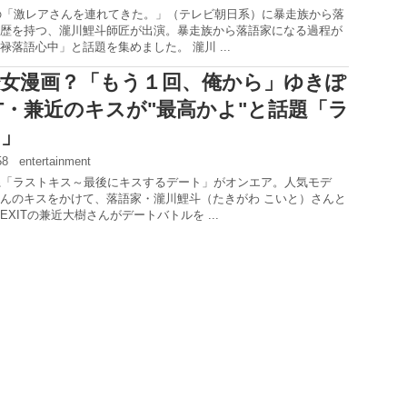
送の「激レアさんを連れてきた。」（テレビ朝日系）に暴走族から落
歴を持つ、瀧川鯉斗師匠が出演。暴走族から落語家になる過程が
禄落語心中」と話題を集めました。 瀧川 ...
女漫画？「もう１回、俺から」ゆきぽ
IT・兼近のキスが"最高かよ"と話題「ラ
ス」
:58
entertainment
S系「ラストキス～最後にキスするデート」がオンエア。人気モデ
んのキスをかけて、落語家・瀧川鯉斗（たきがわ こいと）さんと
XITの兼近大樹さんがデートバトルを ...