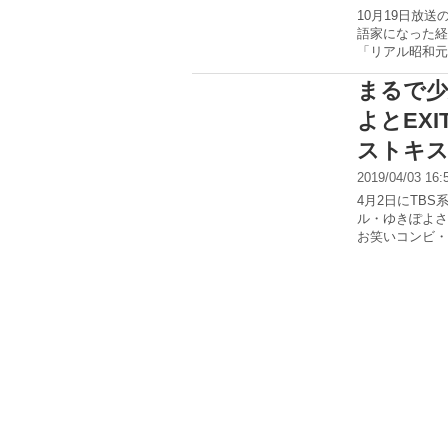
10月19日放
語家になった経
「リアル昭和元
まるで少
よとEX
ストキ
2019/04/03 16
4月2日にTB
ル・ゆきぽよさ
お笑いコンビ・E