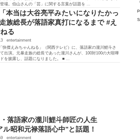
「
登場。伯山さんの「芸」に関する言葉が話題を ...
「本当は大谷亮平みたいになりたかっ
P
S
走族総長が落語家真打になるまで #え
んねる
:13
entertainment
の「快傑えみちゃんねる」（関西テレビ）に、落語家の瀧川鯉斗さ
て出演。元暴走族の総長であった瀧川さんが、100対100の大喧嘩
を披露し、話題になりました。 ■ ...
・落語家の瀧川鯉斗師匠の人生
アル昭和元禄落語心中"と話題！
:59
entertainment