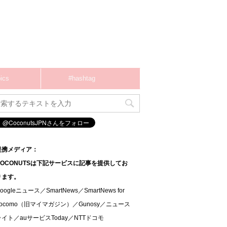
ics
#hashtag
提携メディア：
COCONUTSは下記サービスに記事を提供してお
ります。
oogleニュース／SmartNews／SmartNews for
docomo（旧マイマガジン）／Gunosy／ニュース
ライト／auサービスToday／NTTドコモ