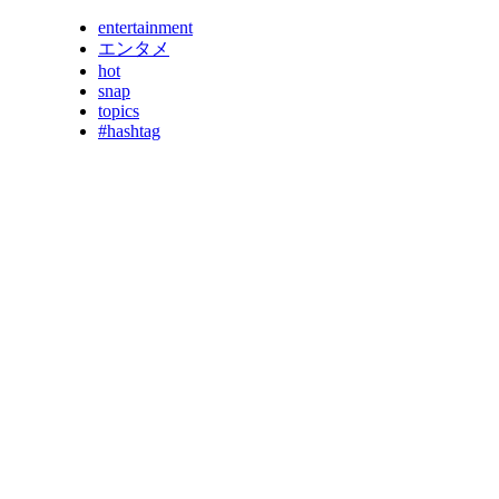
entertainment
エンタメ
hot
snap
topics
#hashtag