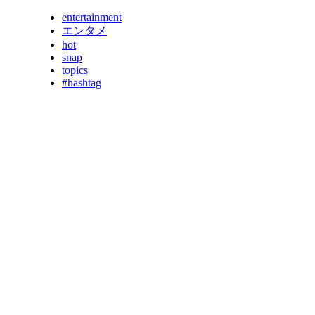
entertainment
エンタメ
hot
snap
topics
#hashtag