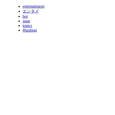
entertainment
エンタメ
hot
snap
topics
#hashtag