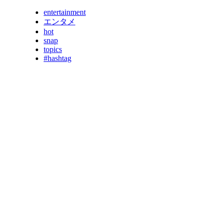
entertainment
エンタメ
hot
snap
topics
#hashtag