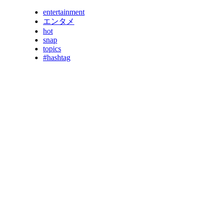
entertainment
エンタメ
hot
snap
topics
#hashtag