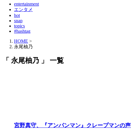
entertainment
エンタメ
hot
snap
topics
#hashtag
HOME
>
永尾柚乃
「 永尾柚乃 」 一覧
宮野真守、『アンパンマン』クレープマンの声