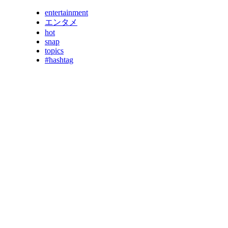
entertainment
エンタメ
hot
snap
topics
#hashtag