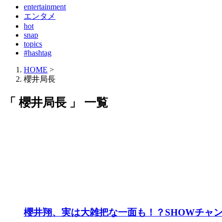
entertainment
エンタメ
hot
snap
topics
#hashtag
HOME
>
櫻井局長
「 櫻井局長 」 一覧
櫻井翔、実は大雑把な一面も！？SHOWチャ