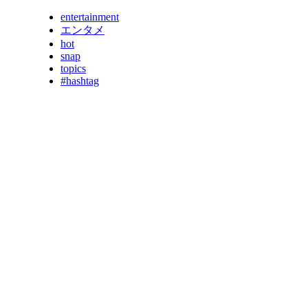
entertainment
エンタメ
hot
snap
topics
#hashtag