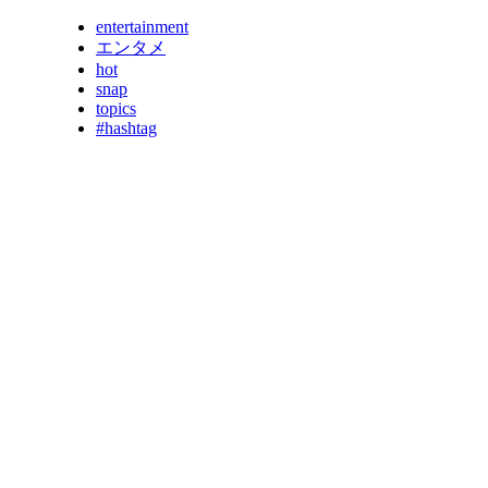
entertainment
エンタメ
hot
snap
topics
#hashtag