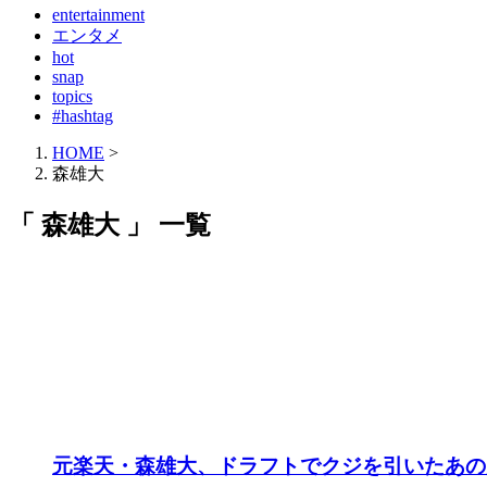
entertainment
エンタメ
hot
snap
topics
#hashtag
HOME
>
森雄大
「 森雄大 」 一覧
元楽天・森雄大、ドラフトでクジを引いたあの