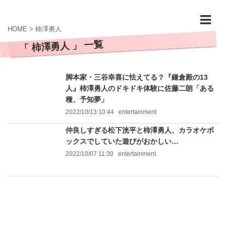
HOME
>
柿澤勇人
「 柿澤勇人 」 一覧
脚本家・三谷幸喜に怯えてる？『鎌倉殿の13
人』柿澤勇人のドキドキ体験に佐藤二朗「ある
種、予知夢」
2022/10/13 10:44
entertainment
仲良しすぎる松下洸平と柿澤勇人、カラオケボ
ックスでしていた遊びがおかしい…
2022/10/07 11:30
entertainment