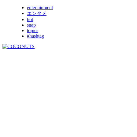
entertainment
エンタメ
hot
snap
topics
#hashtag