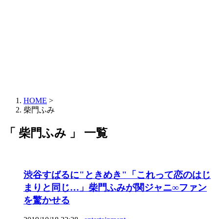
HOME
>
柴門ふみ
「 柴門ふみ 」 一覧
渋谷すばるに"ときめき"「これって恋のはじ
まりと同じ…」柴門ふみが関ジャニ∞ファン
を驚かせる