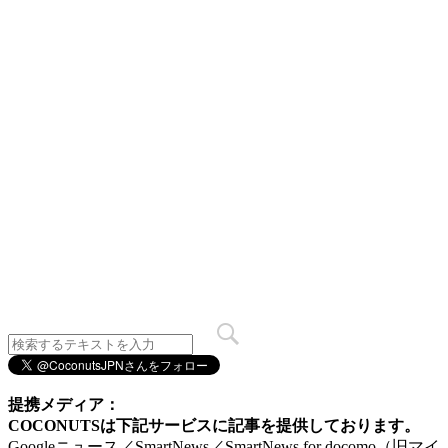
提携メディア：
COCONUTSは下記サービスに記事を提供しております。
Googleニュース／SmartNews／SmartNews for docomo（旧マイ