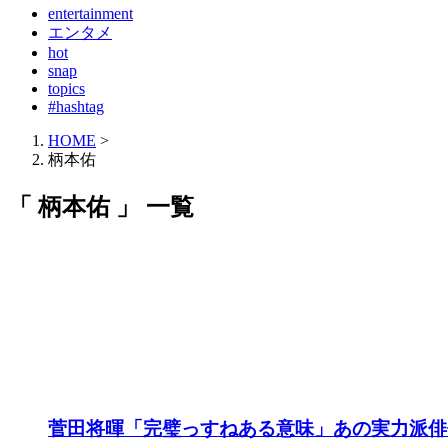
entertainment
エンタメ
hot
snap
topics
#hashtag
HOME
>
柄本佑
「 柄本佑 」 一覧
菅田将暉「完璧っすねある意味」あの実力派俳優を