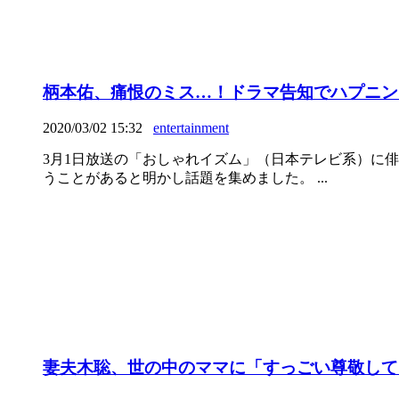
柄本佑、痛恨のミス…！ドラマ告知でハプニン
2020/03/02 15:32
entertainment
3月1日放送の「おしゃれイズム」（日本テレビ系）に
うことがあると明かし話題を集めました。 ...
妻夫木聡、世の中のママに「すっごい尊敬して