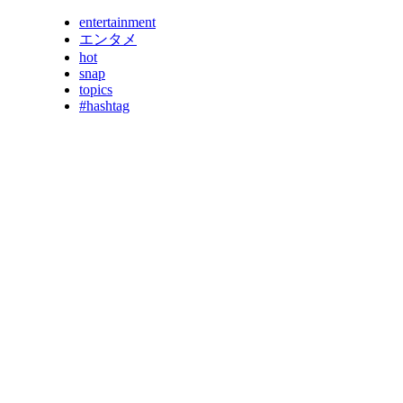
entertainment
エンタメ
hot
snap
topics
#hashtag