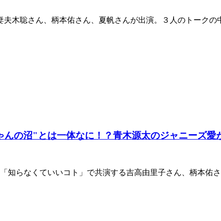
、妻夫木聡さん、柄本佑さん、夏帆さんが出演。３人のトーク
ちゃんの沼"とは一体なに！？青木源太のジャニーズ愛
マ「知らなくていいコト」で共演する吉高由里子さん、柄本佑さ