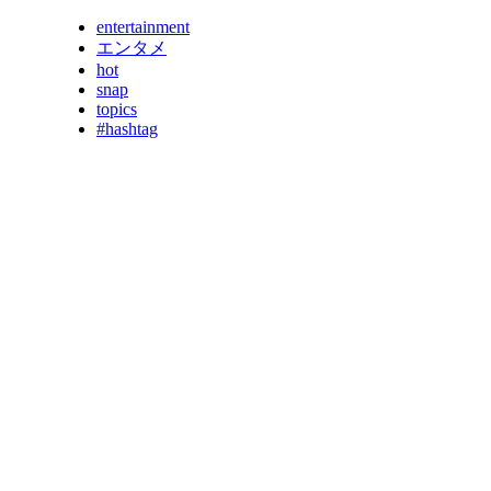
entertainment
エンタメ
hot
snap
topics
#hashtag