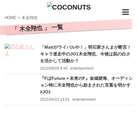
HOME
>
木全翔也
「 木全翔也 」 一覧
「Mattがライバルや！」明石家さんまが断言！
キャラ迷走中のJO1木全翔也、今後は肌の白さ
を活かして活動か？
2022/09/28 9:49
entertainment
『FはFuture＝未来のF』金城碧海、オーディシ
ョン時に木全翔也から励まされた言葉を明かす
#JO1
2021/04/15 14:01
entertainment