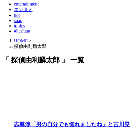
entertainment
エンタメ
hot
snap
topics
#hashtag
HOME
>
探偵由利麟太郎
「 探偵由利麟太郎 」 一覧
志尊淳「男の自分でも惚れましたね」と吉川晃司の肉