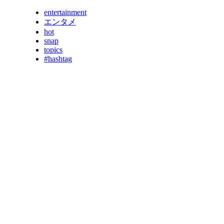
entertainment
エンタメ
hot
snap
topics
#hashtag