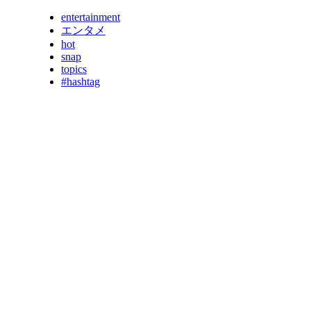
entertainment
エンタメ
hot
snap
topics
#hashtag