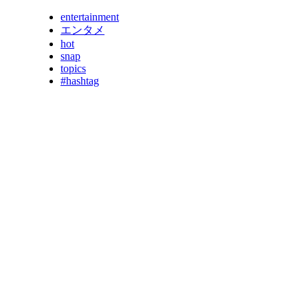
entertainment
エンタメ
hot
snap
topics
#hashtag