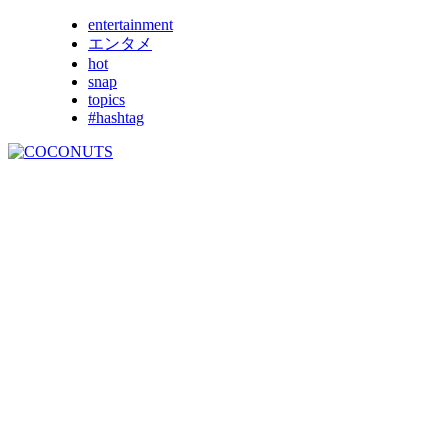
entertainment
エンタメ
hot
snap
topics
#hashtag