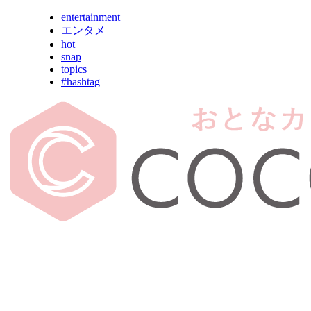
entertainment
エンタメ
hot
snap
topics
#hashtag