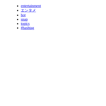
entertainment
エンタメ
hot
snap
topics
#hashtag