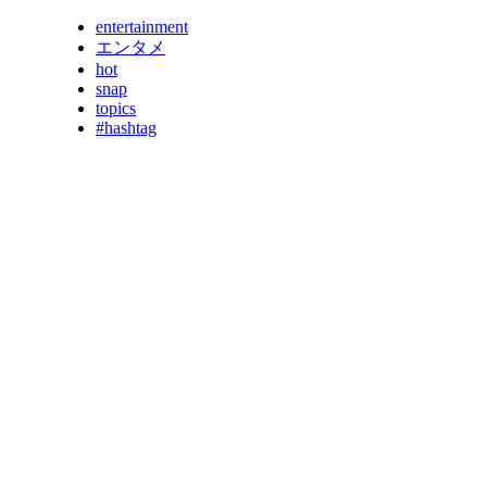
entertainment
エンタメ
hot
snap
topics
#hashtag